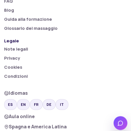
FAQ
Blog
Guida alla formazione
Glossario del massaggio
Legale
Note legali
Privacy
Cookies
Condizioni
Idiomas
ES
EN
FR
DE
IT
Aula online
Wha
Spagna e America Latina