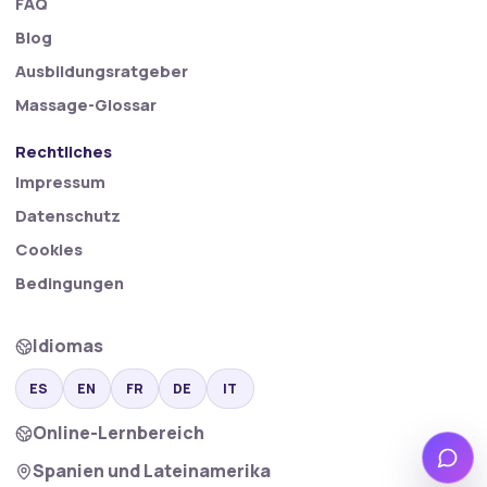
FAQ
Blog
Ausbildungsratgeber
Massage-Glossar
Rechtliches
Impressum
Datenschutz
Cookies
Bedingungen
Idiomas
ES
EN
FR
DE
IT
Online-Lernbereich
Wha
Spanien und Lateinamerika