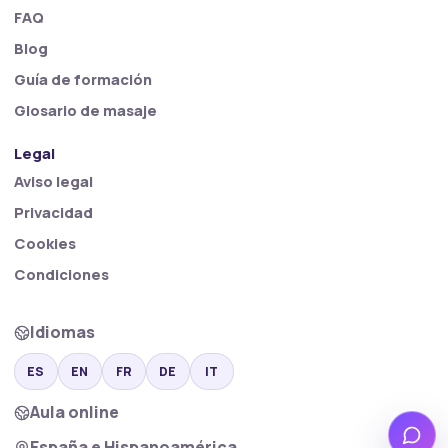
FAQ
Blog
Guía de formación
Glosario de masaje
Legal
Aviso legal
Privacidad
Cookies
Condiciones
Idiomas
ES
EN
FR
DE
IT
Aula online
Wha
España e Hispanoamérica