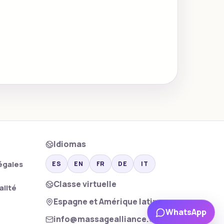
Idiomas
égales
ES
EN
FR
DE
IT
Classe virtuelle
alité
Espagne et Amérique latine
WhatsApp
info@massagealliance.eu