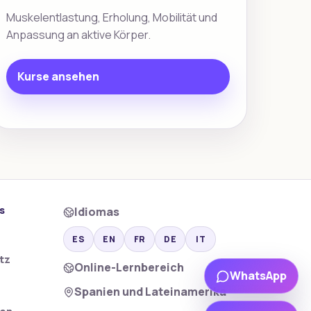
Muskelentlastung, Erholung, Mobilität und
Anpassung an aktive Körper.
Kurse ansehen
s
Idiomas
m
ES
EN
FR
DE
IT
tz
Online-Lernbereich
WhatsApp
Spanien und Lateinamerika
en