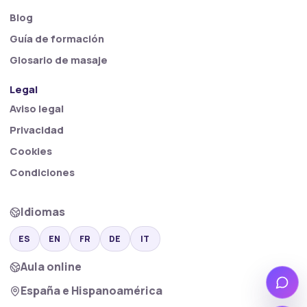
Blog
Guía de formación
Glosario de masaje
Legal
Aviso legal
Privacidad
Cookies
Condiciones
Idiomas
ES
EN
FR
DE
IT
Aula online
Wha
España e Hispanoamérica