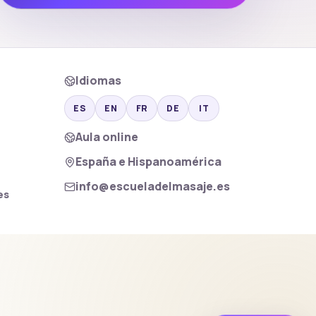
Idiomas
ES
EN
FR
DE
IT
Aula online
España e Hispanoamérica
info@escueladelmasaje.es
es