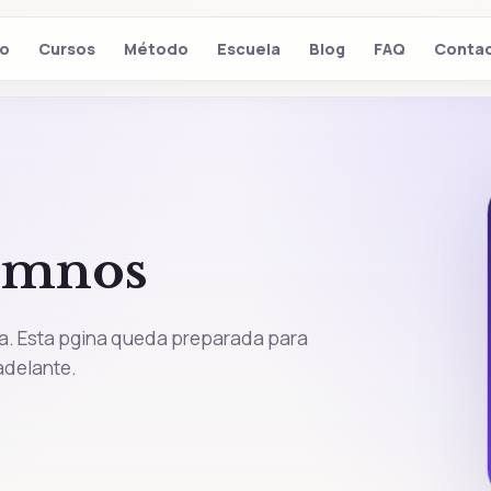
io
Cursos
Método
Escuela
Blog
FAQ
Conta
lumnos
ela. Esta pgina queda preparada para
adelante.