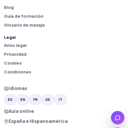
Blog
Guía de formación
Glosario de masaje
Legal
Aviso legal
Privacidad
Cookies
Condiciones
Idiomas
ES
EN
FR
DE
IT
Aula online
Wha
España e Hispanoamérica